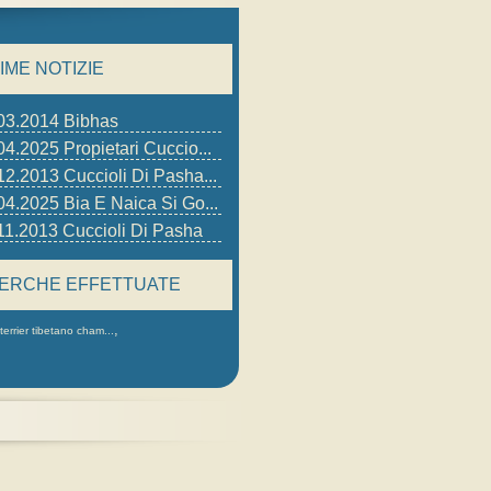
IME NOTIZIE
03.2014 Bibhas
04.2025 Propietari Cuccio...
12.2013 Cuccioli Di Pasha...
04.2025 Bia E Naica Si Go...
11.2013 Cuccioli Di Pasha
CERCHE EFFETTUATE
,
errier tibetano cham...