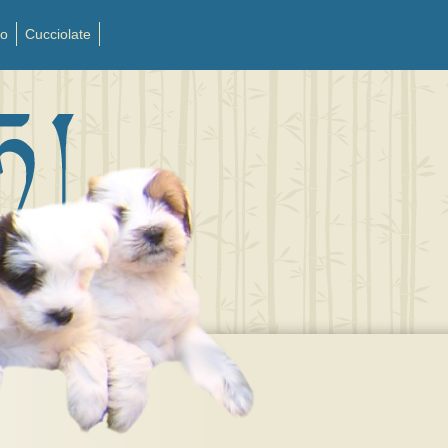
to
Cucciolate