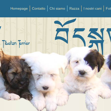
Homepage
Contatto
Chi siamo
Razza
I nostri cani
Fo