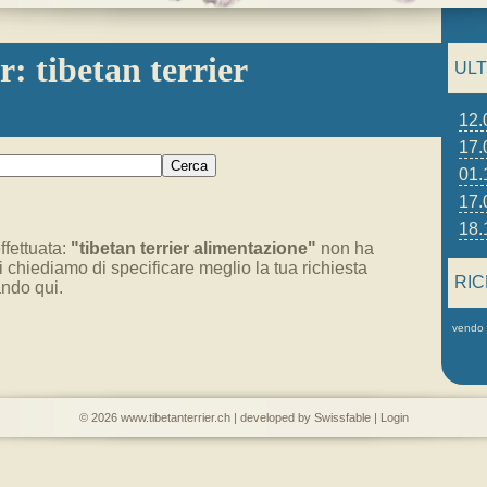
r: tibetan terrier
ULT
12.
17.
01.
17.
18.
ffettuata:
"tibetan terrier alimentazione"
non ha
Ti chiediamo di specificare meglio la tua richiesta
RI
cando
qui
.
vendo t
© 2026
www.tibetanterrier.ch
| developed by
Swissfable
|
Login